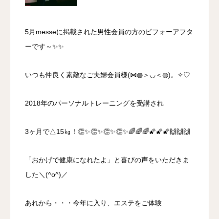
5月messeに掲載された男性会員の方のビフォーアフタ
ーです～✨✨
いつも仲良く素敵なご夫婦会員様(⋈◍＞◡＜◍)。✧♡
2018年のパーソナルトレーニングを受講され
3ヶ月で△15㎏！👏✨👏✨👏✨👏✨🌈🌈🌈🌠🌠🌠🙌🙌🙌
「おかげで健康になれたよ」と喜びの声をいただきま
した＼(^o^)／
あれから・・・今年に入り、エステをご体験