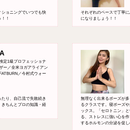
ィショニングでいつでも快
それぞれのペースで丁寧に
う！！
になりましょう！！
A
検定1級プロフェッショナ
ザー／全米ヨガアライアン
／FATBURN／今村式ウォー
ったり、自己流で失敗続き
無理なく出来るポーズが多
、きちんとプロの知識・経
るクラスです。寝ポーズや
ックス。「セロトニン」と
る、ストレスに強い心を作
するホルモンの分泌を促し