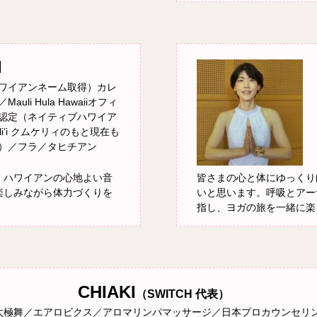
I
ワイアンネーム取得）カレ
auli Hula Hawaiiオフィ
認定（ネイティブハワイア
eli’i クムケリィのもと現在も
）／フラ／タヒチアン
！ハワイアンの心地よい音
皆さまの心と体にゆっくり
楽しみながら体力づくりを
いと思います。呼吸とアー
指し、ヨガの旅を一緒に楽
CHIAKI
（SWITCH 代表）
／太極舞／エアロビクス／アロマリンパマッサージ／日本プロカウンセリ