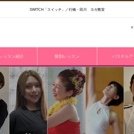
SWITCH「スイッチ」／行橋・田川 ヨガ教室
〒
レッスン紹介
個別レッスン
パステルア